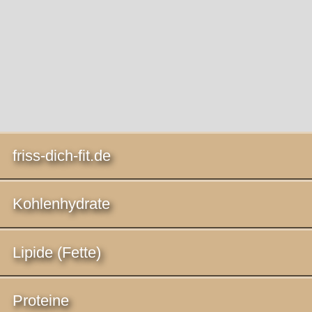
friss-dich-fit.de
Kohlenhydrate
Lipide (Fette)
Proteine