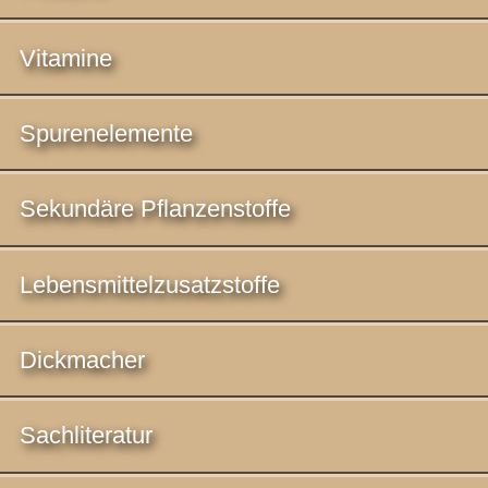
Vitamine
Spurenelemente
Sekundäre Pflanzenstoffe
Lebensmittelzusatzstoffe
Dickmacher
Sachliteratur