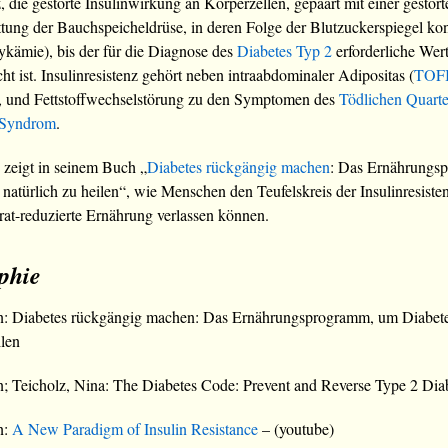
z, die gestörte Insulinwirkung an Körperzellen, gepaart mit einer gestört
ttung der Bauchspeicheldrüse, in deren Folge der Blutzuckerspiegel kon
lykämie), bis der für die Diagnose des
Diabetes Typ 2
erforderliche Wer
cht ist. Insulinresistenz gehört neben intraabdominaler Adipositas (
TOF
, und Fettstoffwechselstörung zu den Symptomen des
Tödlichen Quarte
 Syndrom
.
 zeigt in seinem Buch „
Diabetes rückgängig machen
: Das Ernährungs
 natürlich zu heilen“, wie Menschen den Teufelskreis der Insulinresist
at-reduzierte Ernährung verlassen können.
phie
on: Diabetes rückgängig machen: Das Ernährungsprogramm, um Diabet
ilen
n; Teicholz, Nina: The Diabetes Code: Prevent and Reverse Type 2 Dia
n:
A New Paradigm of Insulin Resistance
– (youtube)