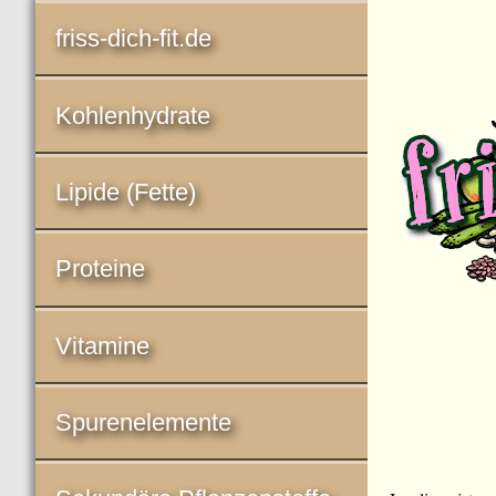
friss-dich-fit.de
Kohlenhydrate
Lipide (Fette)
Proteine
Vitamine
Spurenelemente