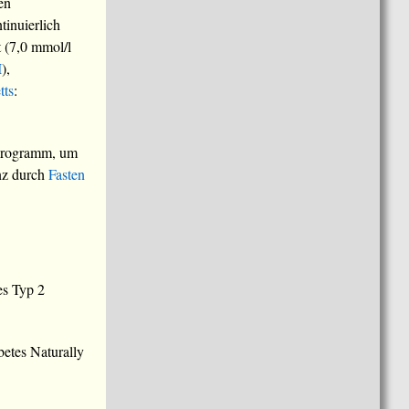
en
tinuierlich
t (7,0 mmol/l
I
),
tts
:
programm, um
enz durch
Fasten
es Typ 2
betes Naturally