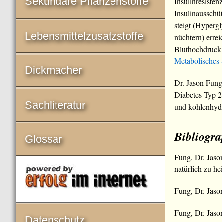
Sekundäre Pflanzenstoffe
Insulinresisten
Insulinausschü
steigt (Hyperg
Lebensmittelzusatzstoffe
nüchtern) errei
Bluthochdruck
Metabolisches
Dickmacher
Dr. Jason Fung
Diabetes Typ 2
Sachliteratur
und kohlenhydr
Bibliogra
Glossar
Fung, Dr. Jas
natürlich zu he
Fung, Dr. Jaso
Fung, Dr. Jaso
Datenschutz