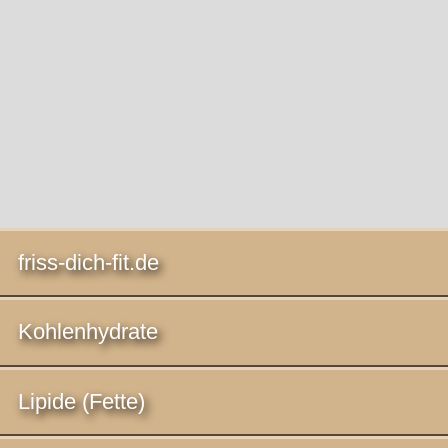
friss-dich-fit.de
Kohlenhydrate
Lipide (Fette)