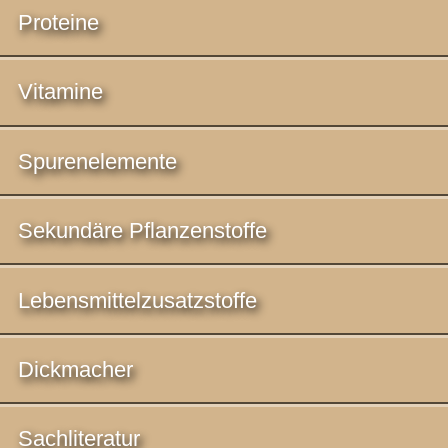
Proteine
Vitamine
Spurenelemente
Sekundäre Pflanzenstoffe
Lebensmittelzusatzstoffe
Dickmacher
Sachliteratur