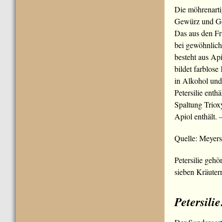
Die möhrenarti
Gewürz und Gem
Das aus den F
bei gewöhnlich
besteht aus Api
bildet farblose 
in Alkohol un
Petersilie enth
Spaltung Trioxy
Apiol enthält. 
Quelle: Meyer
Petersilie gehö
sieben Kräuter
Petersili