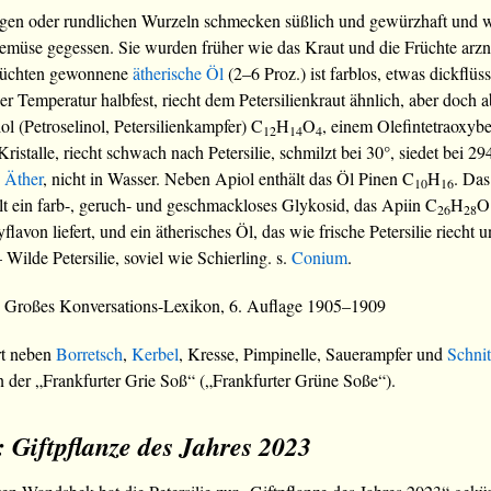
gen oder rundlichen Wurzeln schmecken süßlich und gewürzhaft und w
üse gegessen. Sie wurden früher wie das Kraut und die Früchte arzne
rüchten gewonnene
ätherische Öl
(2–6 Proz.) ist farblos, etwas dickflüss
er Temperatur halbfest, riecht dem Petersilienkraut ähnlich, aber doch
ol (Petroselinol, Petersilienkampfer) C
H
O
, einem Olefintetraoxyb
12
14
4
Kristalle, riecht schwach nach Petersilie, schmilzt bei 30°, siedet bei 29
d
Äther
, nicht in Wasser. Neben Apiol enthält das Öl Pinen C
H
. Das
10
16
ält ein farb-, geruch- und geschmackloses Glykosid, das Apiin C
H
O
26
28
flavon liefert, und ein ätherisches Öl, das wie frische Petersilie riecht
– Wilde Petersilie, soviel wie Schierling. s.
Conium
.
s Großes Konversations-Lexikon, 6. Auflage 1905–1909
rt neben
Borretsch
,
Kerbel
, Kresse, Pimpinelle, Sauerampfer und
Schnit
n der „Frankfurter Grie Soß“ („Frankfurter Grüne Soße“).
e: Giftpflanze des Jahres 2023