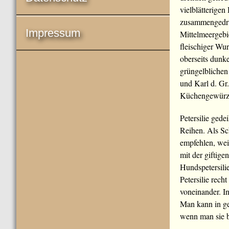
vielblätterigen
zusammengedrüc
Impressum
Mittelmeergebie
fleischiger Wur
oberseits dunke
grüngelblichen
und Karl d. Gr.
Küchengewürz
Petersilie gede
Reihen. Als Sch
empfehlen, weil
mit der giftige
Hundspetersili
Petersilie rech
voneinander. In
Man kann in ge
wenn man sie be