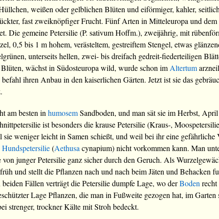
 Hüllchen, weißen oder gelblichen Blüten und eiförmiger, kahler, seitlic
kter, fast zweiknöpfiger Frucht. Fünf Arten in Mitteleuropa und dem
t. Die gemeine Petersilie (P. sativum Hoffm.), zweijährig, mit rübenför
zel, 0,5 bis 1 m hohem, verästeltem, gestreiftem Stengel, etwas glänzen
lgrünen, unterseits hellen, zwei- bis dreifach gedreit-fiederteiligen Blät
 Blüten, wächst in Südosteuropa wild, wurde schon im
Altertum
arzneil
 befahl ihren Anbau in den kaiserlichen Gärten. Jetzt ist sie das gebräuc
.
iht am besten in
humosem
Sandboden, und man sät sie im Herbst, April 
nittpetersilie ist besonders die krause Petersilie (Kraus-, Moospetersili
 sie weniger leicht in Samen schießt, und weil bei ihr eine gefährlich
n
Hundspetersilie
(
Aethusa
cynapium) nicht vorkommen kann. Man unter
e von junger Petersilie ganz sicher durch den Geruch. Als Wurzelgewäc
t früh und stellt die Pflanzen nach und nach beim Jäten und Behacken fu
 beiden Fällen verträgt die Petersilie dumpfe Lage, wo der
Boden
recht 
schützter Lage Pflanzen, die man in Fußweite gezogen hat, im Garten s
i strenger, trockner Kälte mit Stroh bedeckt.