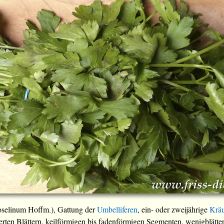
troselinum Hoffm.), Gattung der
Umbelliferen
, ein- oder zweijährige
Kräu
derten Blättern, keilförmigen bis fadenförmigen Segmenten, wenigblätte