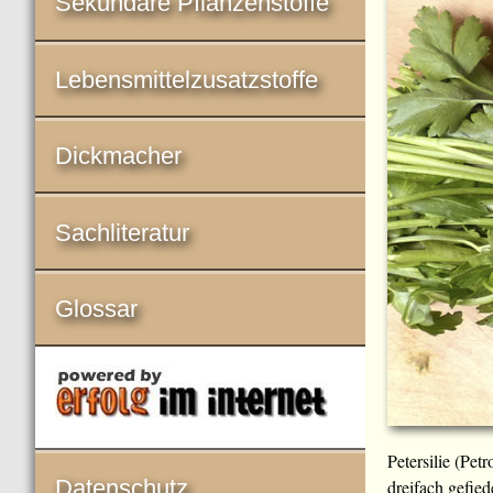
Sekundäre Pflanzenstoffe
Lebensmittelzusatzstoffe
Dickmacher
Sachliteratur
Glossar
Petersilie (Pe
Datenschutz
dreifach gefie