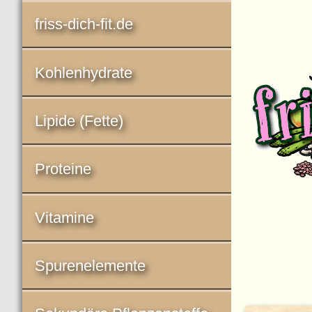
friss-dich-fit.de
Kohlenhydrate
Lipide (Fette)
Proteine
Vitamine
Spurenelemente