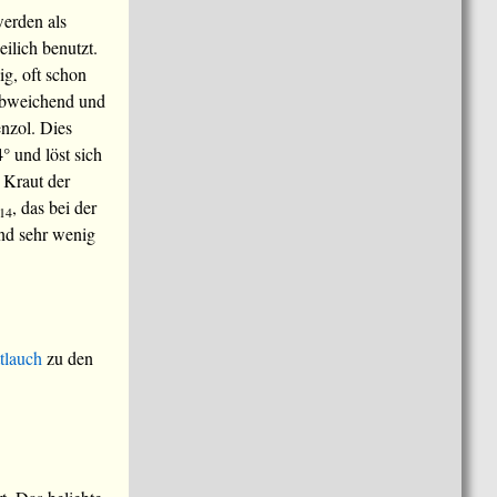
erden als
ilich benutzt.
ig, oft schon
 abweichend und
enzol. Dies
4° und löst sich
 Kraut der
, das bei der
14
 und sehr wenig
tlauch
zu den