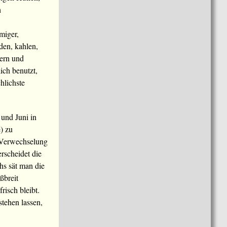
h
miger,
den, kahlen,
tern und
ich benutzt,
hlichste
und Juni in
e) zu
e Verwechselung
scheidet die
hs sät man die
ßbreit
frisch bleibt.
tehen lassen,