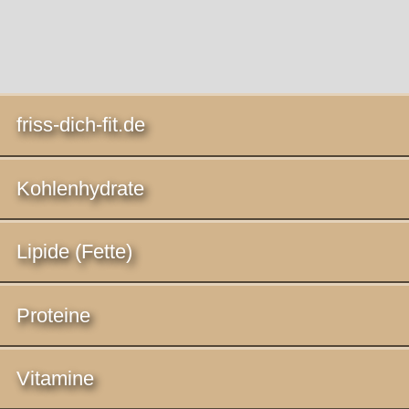
friss-dich-fit.de
Kohlenhydrate
Lipide (Fette)
Proteine
Vitamine