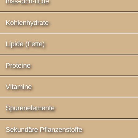
friss-dich-fit.de
Kohlenhydrate
Lipide (Fette)
Proteine
Vitamine
Spurenelemente
Sekundäre Pflanzenstoffe