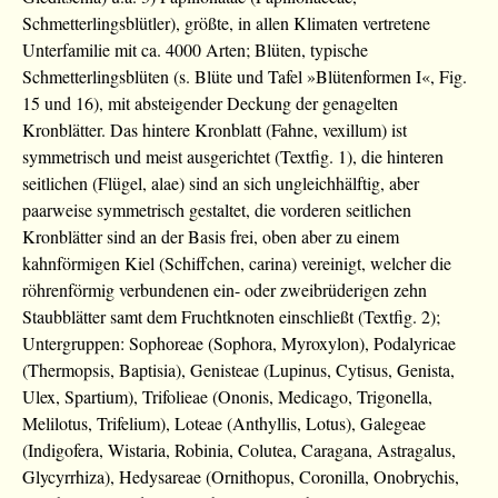
Schmetterlingsblütler), größte, in allen Klimaten vertretene
Unterfamilie mit ca. 4000 Arten; Blüten, typische
Schmetterlingsblüten (s. Blüte und Tafel »Blütenformen I«, Fig.
15 und 16), mit absteigender Deckung der genagelten
Kronblätter. Das hintere Kronblatt (Fahne, vexillum) ist
symmetrisch und meist ausgerichtet (Textfig. 1), die hinteren
seitlichen (Flügel, alae) sind an sich ungleichhälftig, aber
paarweise symmetrisch gestaltet, die vorderen seitlichen
Kronblätter sind an der Basis frei, oben aber zu einem
kahnförmigen Kiel (Schiffchen, carina) vereinigt, welcher die
röhrenförmig verbundenen ein- oder zweibrüderigen zehn
Staubblätter samt dem Fruchtknoten einschließt (Textfig. 2);
Untergruppen: Sophoreae (Sophora, Myroxylon), Podalyricae
(Thermopsis, Baptisia), Genisteae (Lupinus, Cytisus, Genista,
Ulex, Spartium), Trifolieae (Ononis, Medicago, Trigonella,
Melilotus, Trifelium), Loteae (Anthyllis, Lotus), Galegeae
(Indigofera, Wistaria, Robinia, Colutea, Caragana, Astragalus,
Glycyrrhiza), Hedysareae (Ornithopus, Coronilla, Onobrychis,