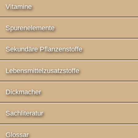
Vitamine
Spurenelemente
Sekundäre Pflanzenstoffe
Lebensmittelzusatzstoffe
Dickmacher
Sachliteratur
Glossar