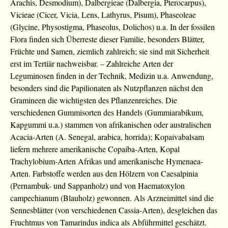
Arachis, Desmodium), Dalbergieae (Dalbergia, Pterocarpus),
Vicieae (Cicer, Vicia, Lens, Lathyrus, Pisum), Phaseoleae
(Glycine, Physostigma, Phaseolus, Dolichos) u.a. In der fossilen
Flora finden sich Überreste dieser Familie, besonders Blätter,
Früchte und Samen, ziemlich zahlreich; sie sind mit Sicherheit
erst im Tertiär nachweisbar. – Zahlreiche Arten der
Leguminosen finden in der Technik, Medizin u.a. Anwendung,
besonders sind die Papilionaten als Nutzpflanzen nächst den
Gramineen die wichtigsten des Pflanzenreiches. Die
verschiedenen Gummisorten des Handels (Gummiarabikum,
Kapgummi u.a.) stammen von afrikanischen oder australischen
Acacia-Arten (A. Senegal, arabica, horrida); Kopaivabalsam
liefern mehrere amerikanische Copaiba-Arten, Kopal
Trachylobium-Arten Afrikas und amerikanische Hymenaea-
Arten. Farbstoffe werden aus den Hölzern von Caesalpinia
(Pernambuk- und Sappanholz) und von Haematoxylon
campechianum (Blauholz) gewonnen. Als Arzneimittel sind die
Sennesblätter (von verschiedenen Cassia-Arten), desgleichen das
Fruchtmus von Tamarindus indica als Abführmittel geschätzt.