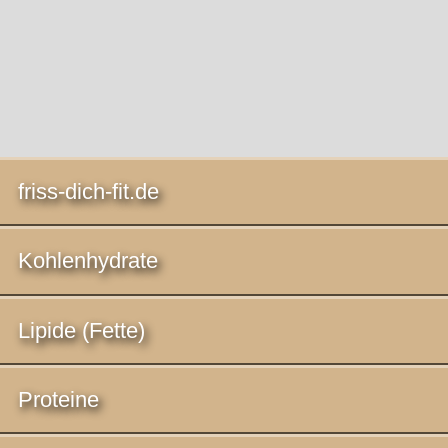
friss-dich-fit.de
Kohlenhydrate
Lipide (Fette)
Proteine