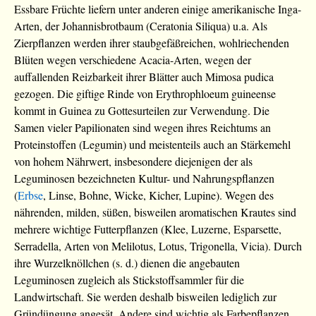
Essbare Früchte liefern unter anderen einige amerikanische Inga-
Arten, der Johannisbrotbaum (Ceratonia Siliqua) u.a. Als
Zierpflanzen werden ihrer staubgefäßreichen, wohlriechenden
Blüten wegen verschiedene Acacia-Arten, wegen der
auffallenden Reizbarkeit ihrer Blätter auch Mimosa pudica
gezogen. Die giftige Rinde von Erythrophloeum guineense
kommt in Guinea zu Gottesurteilen zur Verwendung. Die
Samen vieler Papilionaten sind wegen ihres Reichtums an
Proteinstoffen (Legumin) und meistenteils auch an Stärkemehl
von hohem Nährwert, insbesondere diejenigen der als
Leguminosen bezeichneten Kultur- und Nahrungspflanzen
(
Erbse
, Linse, Bohne, Wicke, Kicher, Lupine). Wegen des
nährenden, milden, süßen, bisweilen aromatischen Krautes sind
mehrere wichtige Futterpflanzen (Klee, Luzerne, Esparsette,
Serradella, Arten von Melilotus, Lotus, Trigonella, Vicia). Durch
ihre Wurzelknöllchen (s. d.) dienen die angebauten
Leguminosen zugleich als Stickstoffsammler für die
Landwirtschaft. Sie werden deshalb bisweilen lediglich zur
Gründüngung angesät. Andere sind wichtig als Farbepflanzen