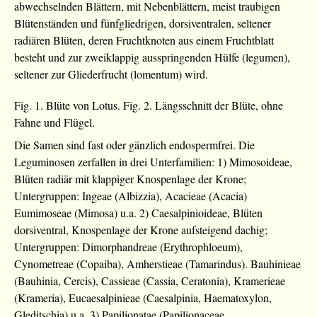
abwechselnden Blättern, mit Nebenblättern, meist traubigen
Blütenständen und fünfgliedrigen, dorsiventralen, seltener
radiären Blüten, deren Fruchtknoten aus einem Fruchtblatt
besteht und zur zweiklappig ausspringenden Hülfe (legumen),
seltener zur Gliederfrucht (lomentum) wird.
Fig. 1. Blüte von Lotus. Fig. 2. Längsschnitt der Blüte, ohne
Fahne und Flügel.
Die Samen sind fast oder gänzlich endospermfrei. Die
Leguminosen zerfallen in drei Unterfamilien: 1) Mimosoideae,
Blüten radiär mit klappiger Knospenlage der Krone;
Untergruppen: Ingeae (Albizzia), Acacieae (Acacia)
Eumimoseae (Mimosa) u.a. 2) Caesalpinioideae, Blüten
dorsiventral, Knospenlage der Krone aufsteigend dachig;
Untergruppen: Dimorphandreae (Erythrophloeum),
Cynometreae (Copaiba), Amherstieae (Tamarindus). Bauhinieae
(Bauhinia, Cercis), Cassieae (Cassia, Ceratonia), Kramerieae
(Krameria), Eucaesalpinieae (Caesalpinia, Haematoxylon,
Gleditschia) u.a. 3) Papilionatae (Papilionaceae,